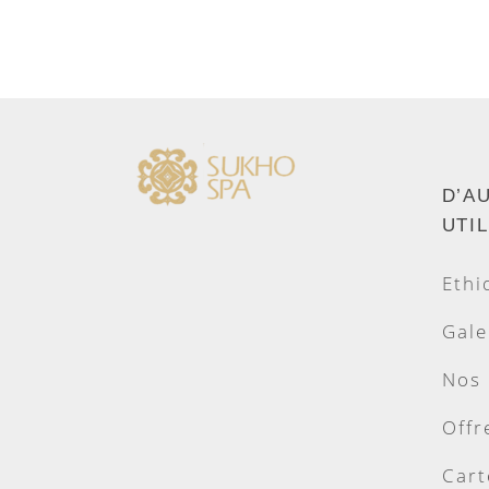
D’A
UTI
Ethi
Gale
Nos
Offr
Cart